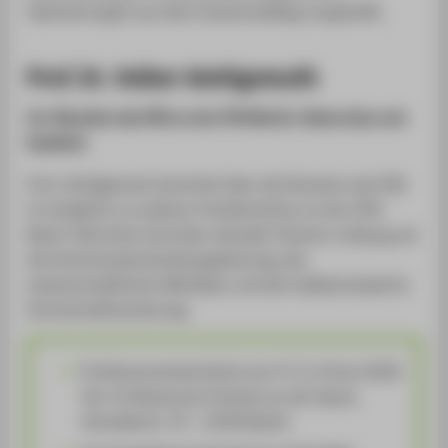
Optimierungen aus dem Industriealltag vorgestellt.
Prof. Dr. Volker Wohlgemuth
Zur Situation des FB2 an der HTW Berlin: Status Quo und
Ausblick
Prof. Wohlgemuth berichtet über die Situation des FB2
im Vergleich zu anderen Fachbereichen an der HTW
Berlin. Berichtet wird über aktuelle Themen in Bezug auf
die Hochschulentwicklungsplanung, den
wissenschaftlichen Mittelbau und die indikatorbasierte
Hochschulfinanzierung.
Professorenstammtisch am 27.11.19 ab 18:00
Uhr im Restaurant Artemis an der Spree,
Schnellerstr. 97, 12439 Berlin