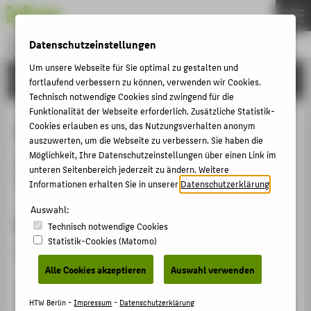
Fachbereich 2
Datenschutzeinstellungen
INGENIEURWISSENSCHAFTEN - TECHNIK UND LEBEN
Menu
Um unsere Webseite für Sie optimal zu gestalten und
FORSCHUNG
THEMEN
fortlaufend verbessern zu können, verwenden wir Cookies.
Technisch notwendige Cookies sind zwingend für die
STUDIUM
Funktionalität der Webseite erforderlich. Zusätzliche Statistik-
November 2019
Cookies erlauben es uns, das Nutzungsverhalten anonym
LEHREN
auszuwerten, um die Webseite zu verbessern. Sie haben die
FORSCHUNG
Möglichkeit, Ihre Datenschutzeinstellungen über einen Link im
FB2-Kolloquium am 27.11.2019 um 15:45 Uhr in WH C
unteren Seitenbereich jederzeit zu ändern. Weitere
SERVICE
164
Informationen erhalten Sie in unserer
Datenschutzerklärung
.
KONTAKT
Auswahl:
Prof. Dr. Gerlinde Knetsch
Technisch notwendige Cookies
Statistik-Cookies (Matomo)
FÜR ALLE
Von der Praxis in die Theorie - der umgekehrte Blick!
FÜR STUDIERENDE
Alle Cookies akzeptieren
Auswahl verwenden
Oft stellt sich das Umweltbundesamt die Frage, stellen
FÜR BESCHÄFTIGTE UND LEHRENDE
wir die „richtigen“ Umweltinformationen zur Verfügung,
HTW Berlin -
Impressum
-
Datenschutzerklärung