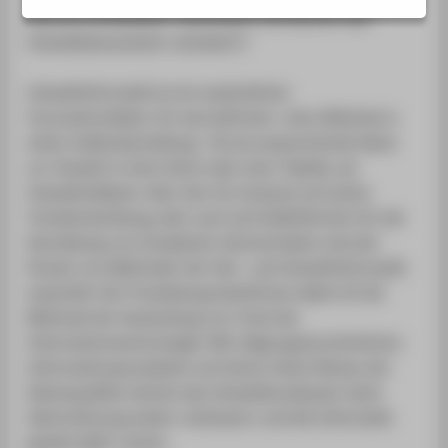
SERVICE
sind sie verständlich, interessant und können das
Umweltbewusstsein verändern?
Umweltinformatik ist ein wesentlicher
Innovationsfaktor für das Auftreten einer Behörde in
seiner Außendarstellung. Ob als ansprechende Daten
zur Umwelt in einer Karte oder einer Tabelle, als
Umweltindikator über den Ist-Zustand und seiner
Trendentwicklung, aber auch als Erklärfilmchen für die
Darstellung von komplexen Sachverhalten sind der
Einsatz von Methoden der Geo- und Umweltinformatik
essentiell. Der Praxisbezug beeinflusst dabei oft die
Methode der Anwendung von Tools der
Informationstechnologie. Mit zielgruppenorientierten
Informationsprodukten auf einem hohen Niveau der
Datenqualität möchte das Umweltbundesamt seine
Wahrnehmung weiter verbessern und die Informatik
gezielt dafür nutzen.