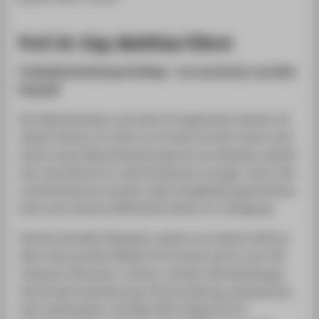
Prof. Dr.-Ing. Matthias Führer
Produktentwicklung im Alltag – von neu bis alt, von klein
bis groß
Der Maschinenbau und seine Protagonisten decken ein
weites Feld ab. Es reicht von Firmen auf der Suche nach
einem neuen Maschinenkonzept bis zum Bauteil, welche
seit Jahrzehnten im Jahresrhythmus versagt. Unter Zeit-
und Kostendruck werden viele Fachgebiete geschnitten,
doch auch diverse Hilfsmittel stehen zur Verfügung.
Anhand aktueller Beispiele, welche vom kleinen Bohrer,
über einen großen Metall-3D-Drucker bis hin zum 50t
schweren Generator reichen, werden CAX-Werkzeuge,
wie Strukturoptimierung, Photorendering, Animationen
inkl. Kraftanalyse, schnelle CAD-integrierte FE-