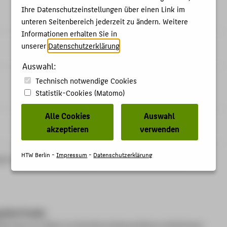
Ihre Datenschutzeinstellungen über einen Link im
unteren Seitenbereich jederzeit zu ändern. Weitere
Informationen erhalten Sie in
Prof. Dr.-Ing. Christopher Severin
unserer
Datenschutzerklärung
.
Auswahl:
Prof. Dr.-Ing. Georg Gruber
Technisch notwendige Cookies
Statistik-Cookies (Matomo)
Alle Cookies
Auswahl
Prof. Dr.-Ing. Philip Grützner
akzeptieren
verwenden
HTW Berlin -
Impressum
-
Datenschutzerklärung
m ist für alle Statusgruppen des Fachbereichs offen!
queline Franke
lterung von Zellen im Hochdurchsatzverfahren bestimmen