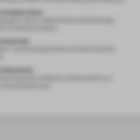
. Christopher Severin
dology for Electric Vehicle Drivetrain Benchmarking:
t from Minimal Test Effort
g. Georg Gruber
riech- und Ermüdungsverhaltens kurzfaserverstärkter
e
. Philip Grützner
Erprobung eines modifizierten Anziehverfahrens zur
Vorspannkraftstreuung