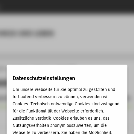
n
Menu
HNIK UND LEBEN
ich 2
Forschung
Kolloquium
Januar 2026
Datenschutzeinstellungen
026
Um unsere Webseite für Sie optimal zu gestalten und
fortlaufend verbessern zu können, verwenden wir
um findet
am 28. Januar 2026 um 15:45 Uhr im Raum C 141 statt.
Cookies. Technisch notwendige Cookies sind zwingend
für die Funktionalität der Webseite erforderlich.
Referent_in
Zusätzliche Statistik-Cookies erlauben es uns, das
Nutzungsverhalten anonym auszuwerten, um die
Webseite zu verbessern. Sie haben die Möglichkeit,
Prof. Dr. Jaqueline Franke