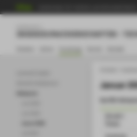
Hochschule für Technik und Wirtschaft Berli
Fachbereich 2
INGENIEURWISSENSCHAFTEN - TEC
Studium
Lehren
Forschung
Service
Kontakt
HTW Berlin
Fachbere
Laufende Projekte
Januar 2
Aktuelle Publikationen
Kolloquium
Das FB2-Kolloqui
Juni 2026
Juni 2026
Uhrzeit /
Thema
Januar 2026
Juli 2025
15:45 Uhr