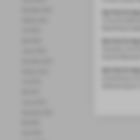
November 2021
Herr Prof. Dr.-Ing
A Practical Metho
Oktober 2021
Maximizing Insigh
Juni 2021
April 2021
Herr Prof. Dr.-In
Simulation des K
Januar 2020
Kunststoffbauteil
November 2019
Herr Prof. Dr.-Ing
Oktober 2019
Entwicklung und 
Juni 2019
Reduzierung der 
Mai 2019
Januar 2019
November 2018
Mai 2018
April 2018