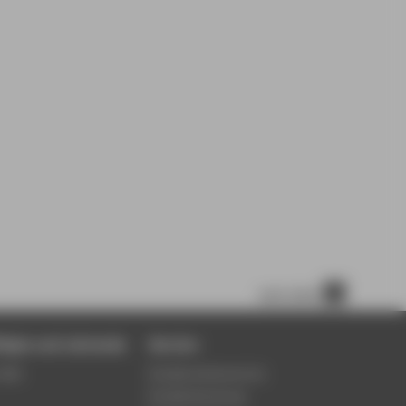
nach oben
tigte und Lehrende
Service
Wiki
Studierendenservice
Studienberatung