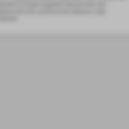
ensteine im Projekt vorgestellt sowie die ersten zwei
ellräume WH C 261 und 262 mit den Teilnehmer_innen
iskutiert.