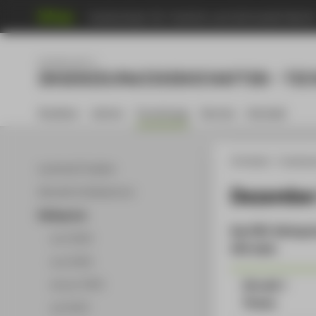
Hochschule für Technik und Wirtschaft Berli
Fachbereich 2
INGENIEURWISSENSCHAFTEN - TEC
Studium
Lehren
Forschung
Service
Kontakt
HTW Berlin
Fachbere
Laufende Projekte
Dezember
Aktuelle Publikationen
Kolloquium
Das FB2-Kolloqui
Juni 2026
262 statt.
Juni 2026
Uhrzeit /
Januar 2026
Thema
Juli 2025