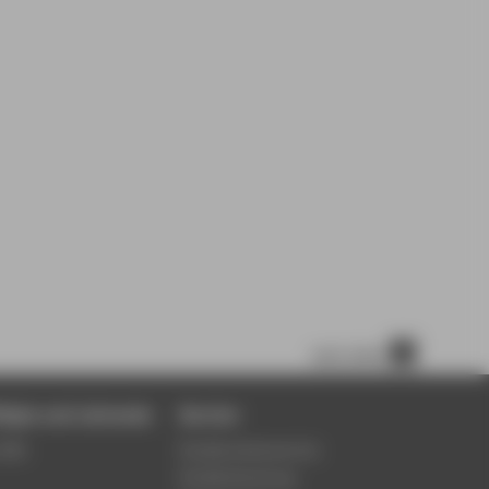
nach oben
tigte und Lehrende
Service
Wiki
Studierendenservice
Studienberatung