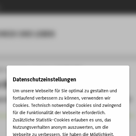
n
Menu
HNIK UND LEBEN
ich 2
Forschung
Kolloquium
Dezember 2022
Datenschutzeinstellungen
 2022
Um unsere Webseite für Sie optimal zu gestalten und
fortlaufend verbessern zu können, verwenden wir
um findet am 21.12.2022 um 13:15 Uhr in Präsenz im Raum WH C
Cookies. Technisch notwendige Cookies sind zwingend
für die Funktionalität der Webseite erforderlich.
Zusätzliche Statistik-Cookies erlauben es uns, das
Referent_in
Nutzungsverhalten anonym auszuwerten, um die
Webseite zu verbessern. Sie haben die Möglichkeit,