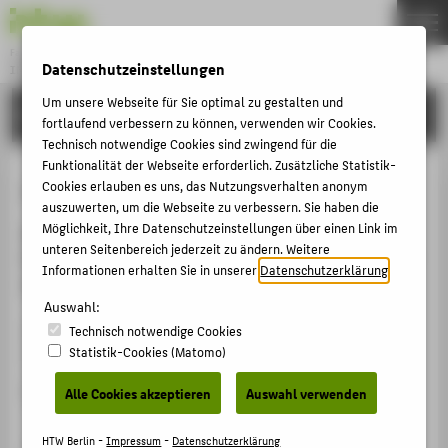
Fachbereich 2
Datenschutzeinstellungen
INGENIEURWISSENSCHAFTEN - TECHNIK UND LEBEN
Menu
Um unsere Webseite für Sie optimal zu gestalten und
FORSCHUNG
THEMEN
fortlaufend verbessern zu können, verwenden wir Cookies.
Technisch notwendige Cookies sind zwingend für die
STUDIUM
Funktionalität der Webseite erforderlich. Zusätzliche Statistik-
Januar 2022
LEHREN
Cookies erlauben es uns, das Nutzungsverhalten anonym
auszuwerten, um die Webseite zu verbessern. Sie haben die
FORSCHUNG
Möglichkeit, Ihre Datenschutzeinstellungen über einen Link im
FB2-Kolloquium findet am 26.01.2022 um 15:45 Uhr in
unteren Seitenbereich jederzeit zu ändern. Weitere
SERVICE
Präsenz im Raum WH C 135 und als Live-Stream in
BBB
Informationen erhalten Sie in unserer
Datenschutzerklärung
.
statt.
KONTAKT
Auswahl:
Uhrzeit /
Technisch notwendige Cookies
FÜR ALLE
Statistik-Cookies (Matomo)
Thema
FÜR STUDIERENDE
Referent_in
Alle Cookies akzeptieren
Auswahl verwenden
FÜR BESCHÄFTIGTE UND LEHRENDE
HTW Berlin -
Impressum
-
Datenschutzerklärung