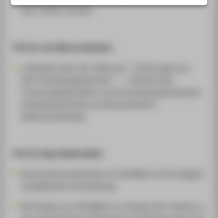
SERVICE
bzw. initiiert wurden.
Prof. Dr. Jan-Marcus Lehmann
„Gedanken über den Tellerrand – Erfahrungen aus
dem Freistellungssemester“ --> Bericht über
Forschungsaktivitäten, neue Entwicklungstendenzen,
Auslandsaufenthalt und die persönliche
Weiterentwicklung
Prof. Dr.-Ing. Yasmina Bock
Konstruktionsmethodik von Pahl/Beitz als Grundlage für d
modellbasierte Entwicklung
Die Ansätze von Pahl/Beitz zur Analyse der Funktion von 