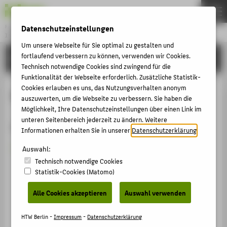
Datenschutzeinstellungen
Fachbereich 2
INGENIEURWISSENSCHAFTEN - TECHNIK UND LEBEN
Menu
Um unsere Webseite für Sie optimal zu gestalten und
fortlaufend verbessern zu können, verwenden wir Cookies.
FORSCHUNG
THEMEN
Technisch notwendige Cookies sind zwingend für die
STUDIUM
Funktionalität der Webseite erforderlich. Zusätzliche Statistik-
Cookies erlauben es uns, das Nutzungsverhalten anonym
Mai 2017
LEHREN
auszuwerten, um die Webseite zu verbessern. Sie haben die
Möglichkeit, Ihre Datenschutzeinstellungen über einen Link im
FORSCHUNG
unteren Seitenbereich jederzeit zu ändern. Weitere
Prof. Dr. habil. Michael May
SERVICE
Informationen erhalten Sie in unserer
Datenschutzerklärung
.
KONTAKT
berichtet über ausgewählte Aspekte der
Auswahl:
Digitalisierung im FM, die er im Rahmen seines
Technisch notwendige Cookies
Statistik-Cookies (Matomo)
Forschungssemesters untersucht hat. Hierzu zählen
FÜR ALLE
u.a. CAFM/IWMS, BIM, IoT, AR, IT-Integration.
Alle Cookies akzeptieren
Auswahl verwenden
FÜR STUDIERENDE
Ebenfalls vorgestellt werden diverse Publikationen,
Studien, Projektinitiativen und das CAFM Future Lab,
FÜR BESCHÄFTIGTE UND LEHRENDE
HTW Berlin -
Impressum
-
Datenschutzerklärung
die im Zeitraum des Forschungssemesters erarbeitet