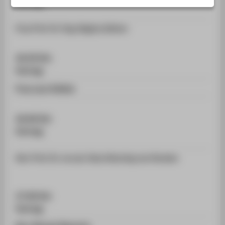
Vortrag
SERVICE
Frau Prof. Dr.-Ing. Regina Zeitner
16:20 Uhr
Vortrag
Frau Lara Hofele
16:40 Uhr
Vortrag
Herr Prof. Dr. rer.nat. Hans Henning von Horsten
17:00 Uhr
Vortrag