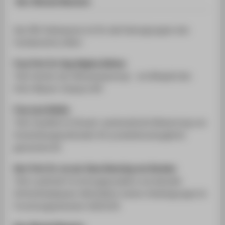
Herr Nicolai Skutsch:
Das FB2-Kolloquium ist für alle Statusgruppen des
Fachbereichs offen!
Frau Prof. Dr.-Ing. Regina Zeitner
Titel: Kosten der Klimaanpassung – am Beispiel des
Grün-Blauen-Campus WH
Frau Lara Hofele
Titel: Qualität im Einsatz: systematische Bewertung von
Entwicklungsmethoden für produktionstaugliche
generative KI
Herr Prof. Dr. rer.nat. Hans Henning von Horsten
Titel: Laufende Forschungsprojekte und aktuelle
Drittmittelakquise-Aktivitäten meiner Arbeitsgruppe im
Forschungssemester WS25/26