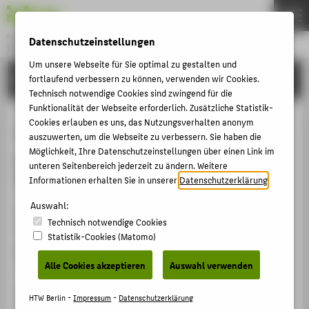
Fachbereich 2
Datenschutzeinstellungen
INGENIEURWISSENSCHAFTEN - TECHNIK UND LEBEN
Menu
Um unsere Webseite für Sie optimal zu gestalten und
FORSCHUNG
fortlaufend verbessern zu können, verwenden wir Cookies.
THEMEN
Technisch notwendige Cookies sind zwingend für die
STUDIUM
Funktionalität der Webseite erforderlich. Zusätzliche Statistik-
Cookies erlauben es uns, das Nutzungsverhalten anonym
Juni 2026
LEHREN
auszuwerten, um die Webseite zu verbessern. Sie haben die
Möglichkeit, Ihre Datenschutzeinstellungen über einen Link im
FORSCHUNG
Das FB2-Kolloquium findet
am 10. Juni 2026 um 16:00
unteren Seitenbereich jederzeit zu ändern. Weitere
SERVICE
Uhr im Raum C 255 statt.
Informationen erhalten Sie in unserer
Datenschutzerklärung
.
KONTAKT
Auswahl:
Uhrzeit /
Technisch notwendige Cookies
Thema
Statistik-Cookies (Matomo)
FÜR ALLE
Referent_in
Alle Cookies akzeptieren
Auswahl verwenden
FÜR STUDIERENDE
FÜR BESCHÄFTIGTE UND LEHRENDE
16:00 Uhr
HTW Berlin -
Impressum
-
Datenschutzerklärung