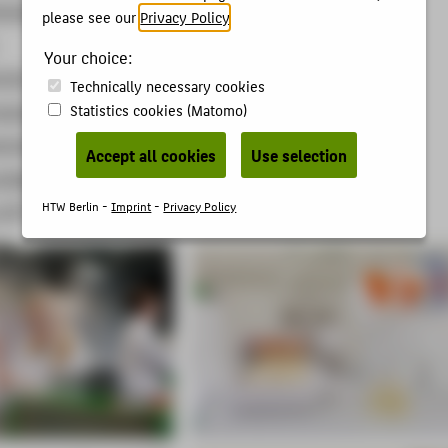
ologie/Gentechnik
please see our
Privacy Policy
.
Your choice:
chnik
Technically necessary cookies
Statistics cookies (Matomo)
nstechnik
echnik
Accept all cookies
Use selection
 Messtechnik
HTW Berlin -
Imprint
-
Privacy Policy
-OP