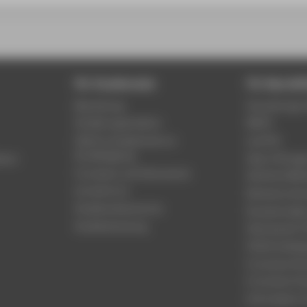
Für Studierende
Für Beschäf
Bewerbung
Verwaltungs-
Studienorganisation
MACH
FAQ für Studierende zur
my.HTW
Kursbelegung
mpus
Open XChange
Formulare und Dokumente
Amtliche Mitt
Lernzentrum
Rahmenordn
Studierenden
service
Rundschreibe
Studienberatung
Satzung der H
FAQ Kursbele
Formulare Pe
Formulare Fi
Information f