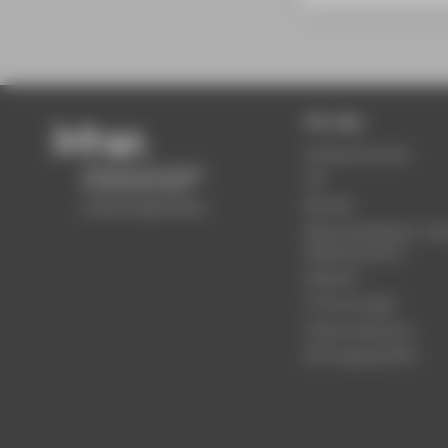
Für Alle
Semestertermine
LSF
Moodle
Mensa Speiseplan, Ca
Wilhelminenhof
Webmail
IT Service
FB
2
Softwarelizenzen
DFS-Zugang (AFS)