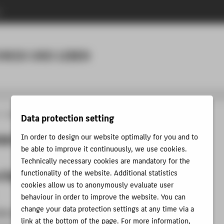
n
Menu
HNIK UND LEBEN
Service
Labore
Life Science Engineering
Data protection setting
nce Engineering
In order to design our website optimally for you and to
be able to improve it continuously, we use cookies.
Technically necessary cookies are mandatory for the
e Engineering
functionality of the website. Additional statistics
cookies allow us to anonymously evaluate user
behaviour in order to improve the website. You can
change your data protection settings at any time via a
le Analytik
link at the bottom of the page. For more information,