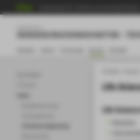
Hochschule für Technik und Wirtschaft Berli
Fachbereich 2
INGENIEURWISSENSCHAFTEN - TEC
Studium
Lehren
Forschung
Service
Kontakt
HTW Berlin
Faculty 2
Beschäftigte
Life Scie
IT-Service
Labore
Bauingenieurwesen
Life Scienc
Fahrzeugtechnik
Biochemie
Life Science Engineering
Instrumentel
Maschinenbau