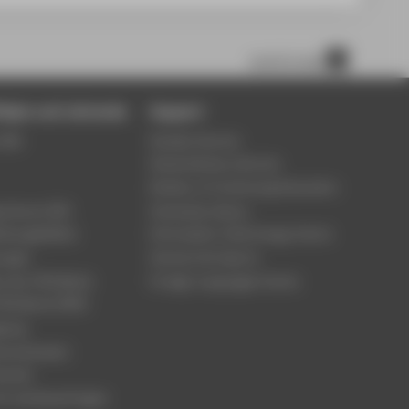
scroll to top
tigte und Lehrende
Support
Wiki
Student Service
Study Advisory Service
Division of Continuing Education
 Server (OX)
University Library
eilungsblätter
Information Technology Centre
ungen
Central Unit Sports
n der HTW Berlin
Foreign Languages Centre
TW Berlin [PDF]
gung
rsonalwesen
nanzen
ür Lehrbeauftragte