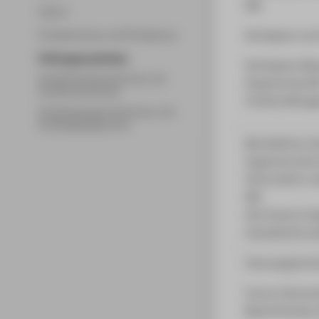
(M)
Labore
Workplace und 
Professorinnen und Professoren
Prüfungsausschüsse
Workspace Man
Studienfachberaterinnen und
Engineering (M
Studienfachberater
Facility Manag
Studiengangsprecherinnen und
Studiengangsprecher
Betriebliche U
Ingenieurinfor
Informatik in 
(M)
Life Science En
Umweltinformat
Fahrzeugtechni
Future Automo
Maschinenbau 