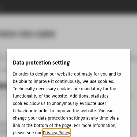
n
Menu
HNIK UND LEBEN
Data protection setting
Kontakt
Prüfungsausschüsse
In order to design our website optimally for you and to
be able to improve it continuously, we use cookies.
ausschüsse
Technically necessary cookies are mandatory for the
functionality of the website. Additional statistics
Prüfungsausschuss-
cookies allow us to anonymously evaluate user
behaviour in order to improve the website. You can
Vorsitzende(r)
change your data protection settings at any time via a
esen (B + M)
Prof. Dr.-Ing. Britta Kruse
link at the bottom of the page. For more information,
and Real Estate Management
please see our
Privacy Policy
.