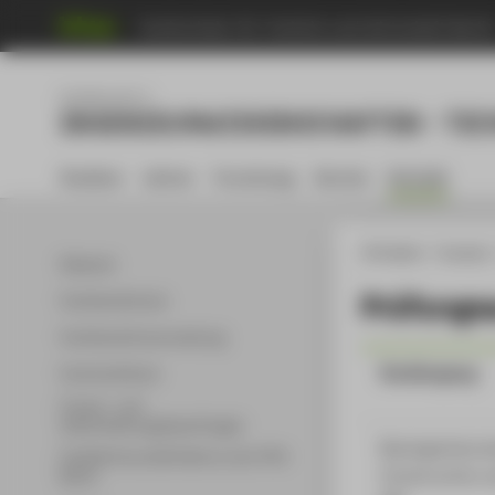
Hochschule für Technik und Wirtschaft Berli
Fachbereich 2
INGENIEURWISSENSCHAFTEN - TEC
Studium
Lehren
Forschung
Service
Kontakt
HTW Berlin
Faculty 2
Dekanat
Prüfungs
Fachbereichsrat
Fachbereichsverwaltung
Studiengang
Fachschaftsrat
Frauen- und
Gleichstellungsbeauftragte
Bauingenieurw
Familienfreundlichkeit an der HTW
Construction 
Berlin