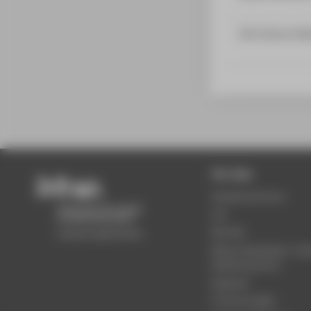
Life Science M
Für Alle
Semestertermine
LSF
Moodle
Mensa Speiseplan, Ca
Wilhelminenhof
Webmail
IT Service
FB
2