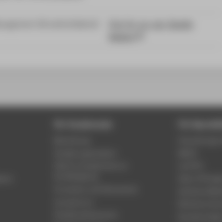
anagement (M weiterbildend)
Prof. Dr. rer. nat. Claudia
Baldauf
Für Studierende
Für Beschäf
Bewerbung
Verwaltungs-
Studienorganisation
MACH
FAQ für Studierende zur
my.HTW
Kursbelegung
mpus
Open XChange
Formulare und Dokumente
Amtliche Mitt
Lernzentrum
Rahmenordn
Studierenden
service
Rundschreibe