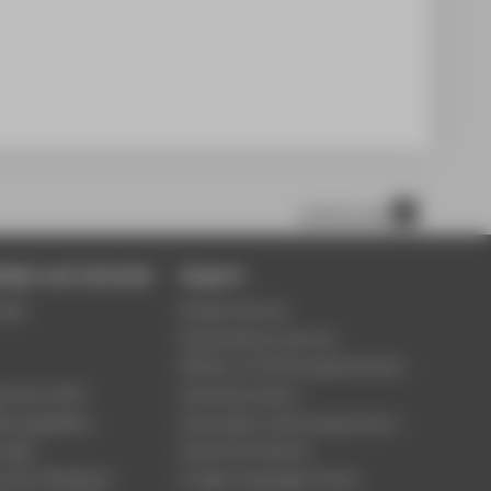
scroll to top
tigte und Lehrende
Support
Wiki
Student Service
Study Advisory Service
Division of Continuing Education
 Server (OX)
University Library
eilungsblätter
Information Technology Centre
ungen
Central Unit Sports
n der HTW Berlin
Foreign Languages Centre