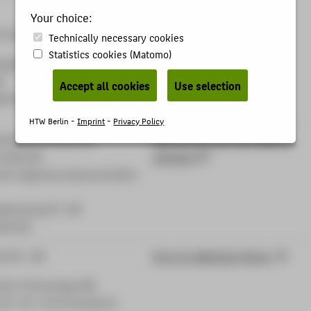
Your choice:
Facility Engineering (B)
Technically necessary cookies
Statistics cookies (Matomo)
agement und Real Estate
)
Accept all cookies
Use selection
ement (B + M)
HTW Berlin -
Imprint
-
Privacy Policy
mweltinformatik (M)
Prof. Dr. rer. nat. Jan-Marcus
matik (B)
Lehmann
den Ingenieurwissenschaften
gineering (B + M)
ik (B)
k (B + M)
Prof. Dr. Matthias Führer
tive Technology (M)
(B + M + B Fernstudium)