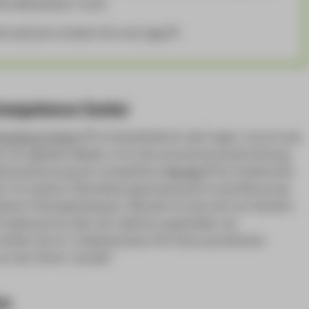
che Mitarbeiter/-innen
nformationen erhalten Sie unter
hier
.
Competence Center
ompetence Center
ist Anlaufstelle für alle Fragen rund um das
 mit digitalen Medien. Es ist die zentrale Serviceeinrichtung,
utzerbetreuung der Lernplattform
Moodle
für Studierende
t. Ein weiterer Dienstleistungschwerpunkt ist die Betreuung
iteten Prüfungskolloquien. Räumlich ist das eLCC am Standort
Projektzentrum über der Cafeteria angesiedelt. Am
rhalten Sie im C-Gebäude Raum 453 einen persönlichen
um das Thema "moodle".
re