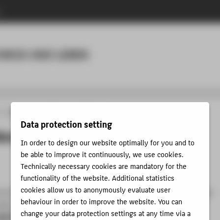
n
Menu
HNIK UND LEBEN
Lehren
Weiterbildungsmöglichkeiten
Data protection setting
ldungsmöglichkeiten
In order to design our website optimally for you and to
be able to improve it continuously, we use cookies.
Technically necessary cookies are mandatory for the
functionality of the website. Additional statistics
cookies allow us to anonymously evaluate user
trum für Hochschullehre wird getragen von den 13 öffentlichen
behaviour in order to improve the website. You can
len. Es bietet
allen Lehrenden kostenfreie
change your data protection settings at any time via a
öglichkeiten und Beratungsangebote
mit dem Ziel der