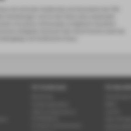
etzen sich Lehrende, Studierende und Interessierte der HTW
llen Entwicklungen rund um das Thema Lehre auseinander.
tation innovativer Lehrkonzepte ermöglichen interaktive
tensiven kollegialen Austausch über Good Practices sowie das
tudiengänge und Fachbereiche hinaus.
Für Studierende
Für Beschäf
Bewerbung
Verwaltungs-
Studienorganisation
MACH
FAQ für Studierende zur
my.HTW
Kursbelegung
mpus
Open XChange
Formulare und Dokumente
Amtliche Mitt