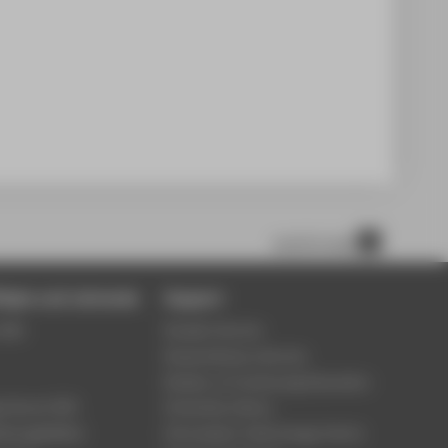
scroll to top
tigte und Lehrende
Support
Wiki
Student Service
Study Advisory Service
Division of Continuing Education
 Server (OX)
University Library
eilungsblätter
Information Technology Centre