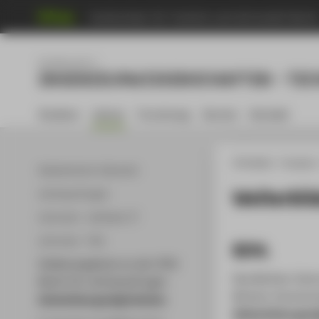
Hochschule für Technik und Wirtschaft Berli
Fachbereich 2
INGENIEURWISSENSCHAFTEN - TEC
Studium
Lehren
Forschung
Service
Kontakt
HTW Berlin
Faculty 2
Akademischer Kalender
Weiterbi
Lehrbeauftragte
Lehrende - Leitfaden IT
Lehrende - FAQ
BZHL
Stellenangebote an der HTW
Das Berliner Zen
Berlin für Lehrbeauftragte
Berliner Hochschu
Weiterbildungsmöglichkeiten
Weiterbildungsm