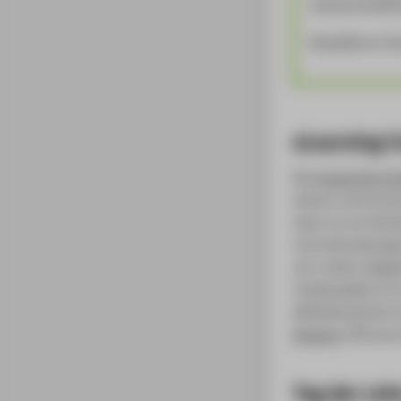
wissenschaftli
Detaillierte I
eLearning 
Das
eLearning C
Lehren und Lernen
wenn es um die N
und Lehrende geh
von online-begle
Treskowallee im 
Wilhelminenhof e
Support
rund 
Tag der Leh