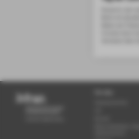
Einmal im Jahr s
Berlin mit aktue
Neben der Präsen
Formate einen in
Vernetzen über S
Für Alle
Semestertermine
LSF
Moodle
Mensa Speiseplan, Ca
Wilhelminenhof